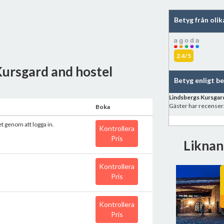
Betyg från olik
2.4/5
Kursgard and hostel
Betyg enligt b
Lindsbergs Kursgard
Gäster har recenser
Boka
et genom att logga in.
Kontrollera
Pris
Liknan
Kontrollera
Pris
Kontrollera
Pris