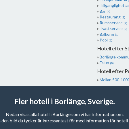
(
Tillgänglighets
Bar
(4)
Restaurang
(3)
Rumsservice
(2)
Tvättservice
(2)
Balkong
(1)
Pool
(1)
Hotell efter 
Borlänge komm
Falun
(8)
Hotell efter Pr
Mellan 500-1000
Fler hotell i Borlänge, Sverige.
Nedan visas alla hotell i Borlänge som vi har information om.
 den bild du tycker är intressantast för med information för hotel