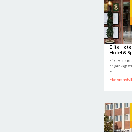
Elite Hote
Hotel & S
First Hotel Br
en järnvägssta
ett...
Mer om hotell