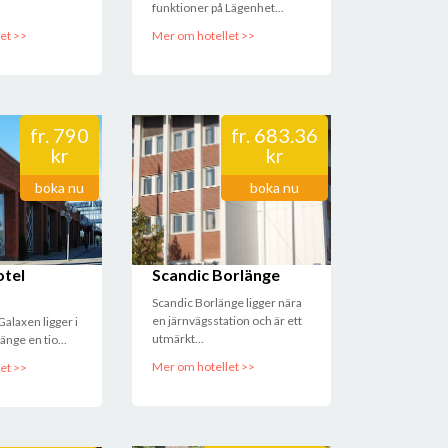
funktioner på Lägenhet...
et >>
Mer om hotellet >>
fr.
790
fr.
683.36
kr
kr
boka nu
boka nu
ard and hostel
otel
Scandic Borlänge
Scandic Borlänge ligger nära
en järnvägsstation och är ett
Galaxen ligger i
utmärkt...
änge en tio...
Mer om hotellet >>
et >>