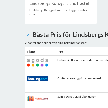
Lindsbergs Kursgard and hostel
Lindsbergs Kursgard and hostel ligger centralt i
Falun.
Bästa Pris för Lindsbergs 
Vi har följande priser från olika bokningstjänster:
Tjänst
Info
Du kan få ett lägre pris på det här boend
Gratis avbokning på de flesta rum!
Samla 10 nätter, få 1 bonusnatt!