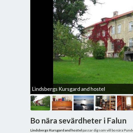
Lindsbergs Kursgard and hostel
Bo nära sevärdheter i Falun
Lindsbergs Kursgard and hostel
passar dig som vill bo nära Punde