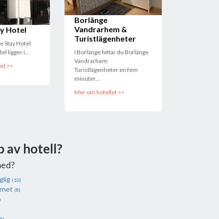
Borlänge
Vandrarhem &
y Hotel
Turistlägenheter
ve Stay Hotel
l ligger i...
I Borlänge hittar du Borlänge
Vandrarhem
et >>
Turistlägenheter en fem
minuter...
Mer om hotellet >>
p av hotell?
med?
glig
(10)
ernet
(8)
)