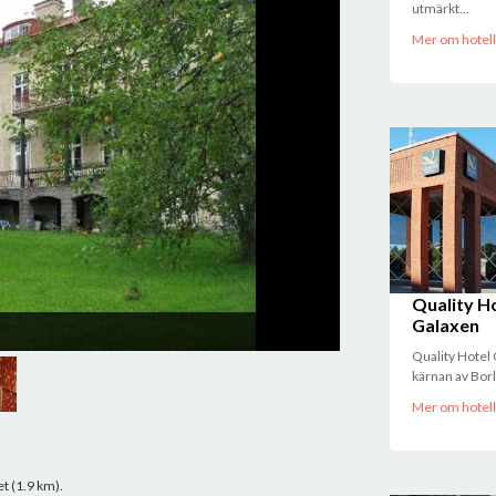
utmärkt...
Mer om hotell
Lindsbergs Kursg
Quality H
Galaxen
Quality Hotel 
kärnan av Borl
Mer om hotell
t (1.9 km).