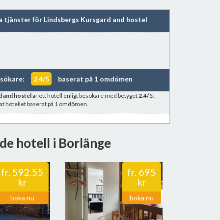
a tjänster för Lindsbergs Kursgard and hostel
esökare:
2.4/5
baserat på 1 omdömen
 and hostel
är ett hotell enligt besökare med betyget
2.4/5
.
at hotellet baserat på 1 omdömen.
de hotell i Borlänge
fr.
592.55
fr.
695
kr
kr
boka nu
boka nu