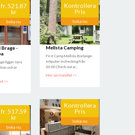
Kontrollera
fr.
521.87
Pris
kr
boka nu
boka nu
Mellsta Camping
l Brage -
pa
First Camp Mellsta-Borlange
erbjuder inchecking från
age ligger nära
03:00 Check out är...
tion och är
Mer om hotellet >>
et >>
Kontrollera
fr.
517.59
Pris
kr
boka nu
boka nu