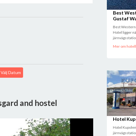
Best Wes
Gustaf Wa
Best Western
Hotel ligger n
järnvägsstatio
Mer om hotell
Välj Datum
sgard and hostel
Hotel Kup
Hotel Kupolen 
järnvägsstatio