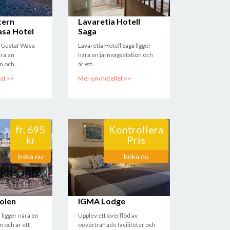
tern
Lavaretia Hotell
sa Hotel
Saga
 Gustaf Wasa
Lavaretia Hotell Saga ligger
ära en
nära en järnvägsstation och
n och...
är ett...
et >>
Mer om hotellet >>
fr.
695
Kontrollera
kr
Pris
boka nu
boka nu
olen
IGMA Lodge
ligger nära en
Upplev ett överflöd av
n och är ett
oöverträffade faciliteter och