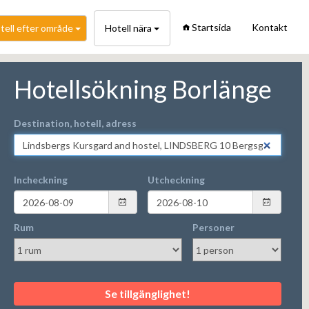
Startsida
Kontakt
tell efter område
Hotell nära
Hotellsökning Borlänge
Destination, hotell, adress
Incheckning
Utcheckning
Rum
Personer
Se tillgänglighet!