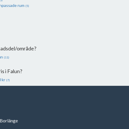
5)
anpassade rum
(5)
Stadsdel/område?
un
(11)
is i Falun?
 kr
(7)
l Borlänge