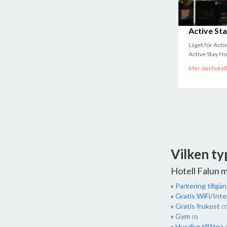
Active Sta
Läget för Acti
Active Stay Hote
Mer om hotell
Vilken ty
Hotell Falun 
Parkering tillgän
Gratis WiFi/Int
Gratis frukost
(7
Gym
(5)
Husdjur tillåtna