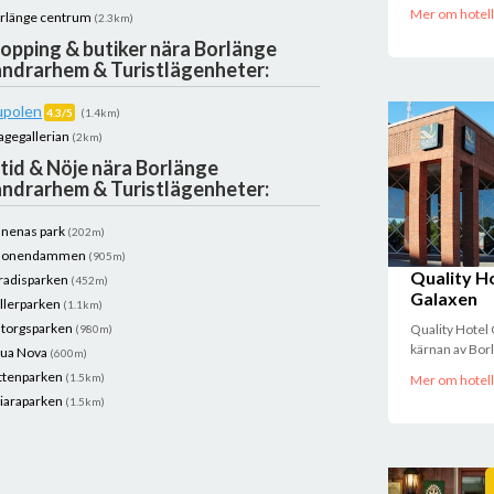
Mer om hotell
rlänge centrum
(2.3km)
opping & butiker nära Borlänge
ndrarhem & Turistlägenheter:
upolen
4.3/5
(1.4km)
agegallerian
(2km)
itid & Nöje nära Borlänge
ndrarhem & Turistlägenheter:
nnenas park
(202m)
lonendammen
(905m)
Quality H
radisparken
(452m)
Galaxen
llerparken
(1.1km)
ltorgsparken
Quality Hotel 
(980m)
kärnan av Borl
ua Nova
(600m)
ttenparken
(1.5km)
Mer om hotell
iaraparken
(1.5km)