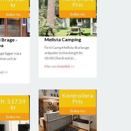
Pris
kr
boka nu
boka nu
Mellsta Camping
l Brage -
pa
First Camp Mellsta-Borlange
erbjuder inchecking från
age ligger nära
03:00 Check out är...
tion och är
Mer om hotellet >>
et >>
Kontrollera
fr.
517.59
Pris
kr
boka nu
boka nu