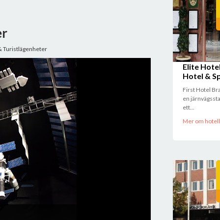
er
& Turistlägenheter
Elite Hote
Hotel & S
First Hotel Br
en järnvägssta
ett...
Mer om hotell