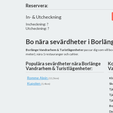
Reservera:
In- & Utcheckning
Incheckning: ?
Utcheckning: ?
Bo nära sevärdheter i Borlän
Borlänge Vandrarhem & Turistlägenheter
passar dig som vill b
meter), nära 1 restauranger och caféer.
Populära sevärdheter nära Borlänge
Ko
Vandrarhem & Turistlägenheter:
Va
Romme Alpin
Kl
(11,5km)
Kupolen
Sk
(1,4km)
Tj
Tj
Tj
Bo
D