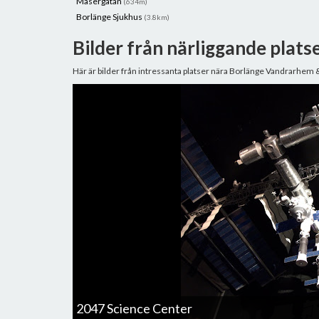
Masergatan
(634m)
Borlänge Sjukhus
(3.8km)
Bilder från närliggande plats
Här är bilder från intressanta platser nära Borlänge Vandrarhem 
2047 Science Center