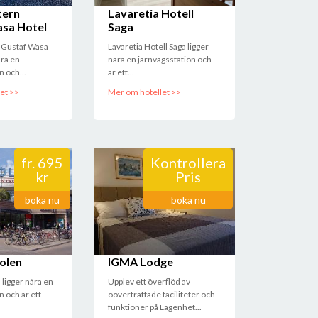
tern
Lavaretia Hotell
sa Hotel
Saga
 Gustaf Wasa
Lavaretia Hotell Saga ligger
ära en
nära en järnvägsstation och
n och...
är ett...
et >>
Mer om hotellet >>
fr.
695
Kontrollera
kr
Pris
boka nu
boka nu
olen
IGMA Lodge
ligger nära en
Upplev ett överflöd av
n och är ett
oöverträffade faciliteter och
funktioner på Lägenhet...