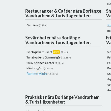
Bo
Restauranger & Caféer nära Borlänge
Sh
Vandrarhem & Turistlägenheter:
Va
K
Gazoline
(199m)
Br
Sevärdheter nära Borlänge
Fr
Vandrarhem & Turistlägenheter:
Va
Geologiska museet
Si
4.3/5
(2km)
Tunabygdens Gammelgård
Py
(2.1km)
2047 Science Center
Pa
(1.8km)
Minilantgård
Bu
(2.3km)
Romme Alpin
So
(11.5km)
Aq
Va
An
Praktiskt nära Borlänge Vandrarhem
& Turistlägenheter: