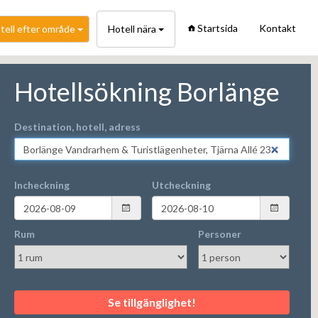
Startsida
Kontakt
tell efter område
Hotell nära
Hotellsökning Borlänge
Destination, hotell, adress
Incheckning
Utcheckning
Rum
Personer
Se tillgänglighet!