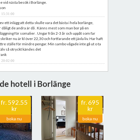
 vid nästa besök i Borlänge.
sson
 15:31:00
 ett inlägg att detta skulle vara det bästa i hela borlänge,
 dåligt de andra är då . Känns mest som man bor på en
rläggning för somalier . Ungar från 2-3 år och uppåt som far
kriker nu är kl över 22,30 och fortfarande ett jävla liv. Har haft
tre ställe för mindre pengar. Min sambo vågade inte gå ut o ta
jälv så otryckt kändes det
rank
 20:02:00
kårar då jag klev in i lägenheten. Smutsigt. Sunkigt. Kladdiga
ivjärnet fanns kvarglömda rester. Mögelfläckar i badrummet på
en. Sängen var ofräsch samt dammig och hitta både hår och
de hotell i Borlänge
uddarna. Hår och brödsmulor på den sunkiga bäddsoffan.
ch annat kladd i toalettskåpet. Kladd på fönstret. Smutsiga
ster och dörrkarmar, mm. Det har inte städats ordenligt på
fr.
592.55
fr.
695
ge. Fotograferade allt. Jag var inte sugen på att storstäda. Det
r iaf att vi fick tag på personal hyfsat snabbt och fick
kr
kr
ing dock först dagen efter. Vi stannade inte en sekund extra
 på hotell istället. Billigt absolut. Fast jag betalar hellre mer bara
boka nu
boka nu
dat. Kommer aldrig att sätta min fot där igen. Betyg - 100 av 100.
ahm
 12:17:09