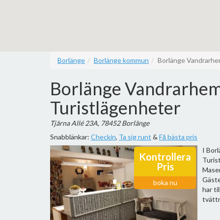
Borlänge
Borlänge kommun
Borlänge Vandrarhe
Borlänge Vandrarhe
Turistlägenheter
Tjärna Allé 23A, 78452 Borlänge
Snabblänkar:
Checkin
,
Ta sig runt
&
Få bästa pris
I Bor
Kontrollera
Turis
Pris
Maser
Gäste
boka nu
har ti
tvättm