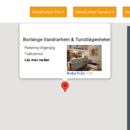
Hotell efter Pris
Hotell efter Service
Ho
Borlänge Vandrarhem & Turistlägenheter
Parkering tillgänglig
Tvättservice
Läs mer nedan
Boka från:
0 kr