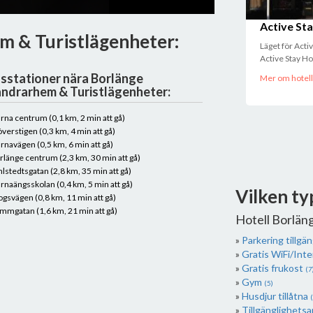
Active Sta
em & Turistlägenheter:
Läget för Acti
Active Stay Hote
sstationer nära Borlänge
Mer om hotell
ndrarhem & Turistlägenheter:
ärna centrum (0,1 km, 2 min att gå)
överstigen (0,3 km, 4 min att gå)
ärnavägen (0,5 km, 6 min att gå)
rlänge centrum (2,3 km, 30 min att gå)
hlstedtsgatan (2,8 km, 35 min att gå)
ärnaängsskolan (0,4 km, 5 min att gå)
Vilken ty
ogsvägen (0,8 km, 11 min att gå)
mmgatan (1,6 km, 21 min att gå)
Hotell Borlän
Parkering tillgän
Gratis WiFi/Int
Gratis frukost
(7
Gym
(5)
Husdjur tillåtna
(
Tillgänglighets