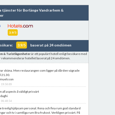
ka tjänster för Borlänge Vandrarhem &
er
3.9/5
esökare:
3.9/5
baserat på 24 omdömen
m & Turistlägenheter
är ett populärt hotell enligt besökare med
er rekommenderar hotellet baserat på 24 omdömen.
var sköna. Men restaurangen som ligger på dården vägrade
l 21.30.
Samuelsson
 19:50:09
n all aspects å väldigt prisvärt
adaghi
 06:48:54
e trevlig hjälpsam personal. Rena och fina rum god standard
ngar och tv i samtliga rum Bra frukost. Verkligen prisvärt. På