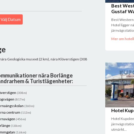
Best Wes
Gustaf Wa
Välj Datum
Best Western
Hotel ligger n
järnvägsstatio
Mer om hotell
ge
o nära Geologiska museet (2 km), nära Klöverstigen (308
mmunikationer nära Borlänge
ndrarhem & Turistlägenheter:
överstigen
(308m)
ogsvägen
(817m)
ärnaängsskolan
(360m)
Hotel Kup
ärna centrum
(113m)
Hotel Kupolen 
ärnavägen
(456m)
järnvägsstatio
rlänge
(1.8km)
utmärkt...
ammgatan
(1.6km)