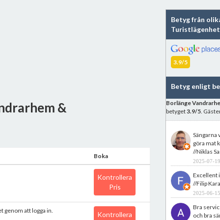
Betyg från oli
Turistlägenhet
3.9/5
Betyg enligt b
Borlänge Vandrarhe
andrarhem &
betyget
3.9/5
. Gäst
Sängarna 
göra mat k
//Niklas 
Boka
2025-07-19
Excellent i
Kontrollera
//Filip Kar
Pris
2025-06-15
Bra servic
et genom att logga in.
Kontrollera
och bra sä