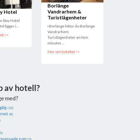
Borlänge
Vandrarhem &
y Hotel
Turistlägenheter
ve Stay Hotel
l ligger i...
I Borlänge hittar du Borlänge
Vandrarhem
et >>
Turistlägenheter en fem
minuter...
Mer om hotellet >>
p av hotell?
ge med?
glig
(10)
ernet
(8)
)
5)
anpassade rum
(5)