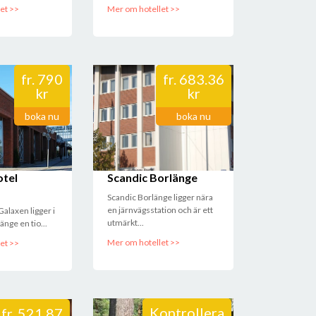
et >>
Mer om hotellet >>
fr.
790
fr.
683.36
kr
kr
boka nu
boka nu
otel
Scandic Borlänge
Scandic Borlänge ligger nära
en järnvägsstation och är ett
Galaxen ligger i
utmärkt...
änge en tio...
Mer om hotellet >>
et >>
Kontrollera
fr.
521.87