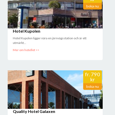
boka nu
Hotel Kupolen
Hotel Kupolen ligger nära en järnvägsstation och är ett
utmärkt...
Mer om hotellet >>
fr.
790
kr
boka nu
Quality Hotel Galaxen