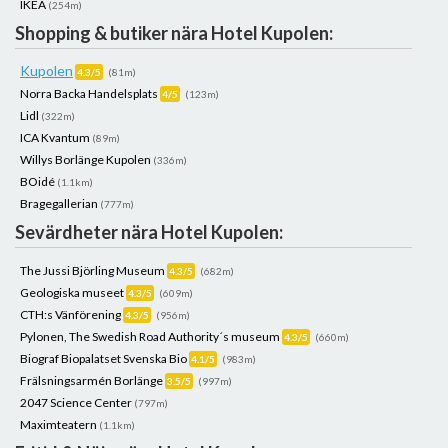
IKEA
(254m)
Shopping & butiker nära Hotel Kupolen:
Kupolen
4.3/5
(81m)
Norra Backa Handelsplats
4/5
(123m)
Lidl
(322m)
ICA Kvantum
(89m)
Willys Borlänge Kupolen
(336m)
BOidé
(1.1km)
Bragegallerian
(777m)
Sevärdheter nära Hotel Kupolen:
The Jussi Björling Museum
4.3/5
(682m)
Geologiska museet
4.3/5
(609m)
CTH:s Vänförening
4.3/5
(956m)
Pylonen, The Swedish Road Authority´s museum
4.3/5
(660m)
Biograf Biopalatset Svenska Bio
4.1/5
(983m)
Frälsningsarmén Borlänge
3.5/5
(997m)
2047 Science Center
(797m)
Maximteatern
(1.1km)