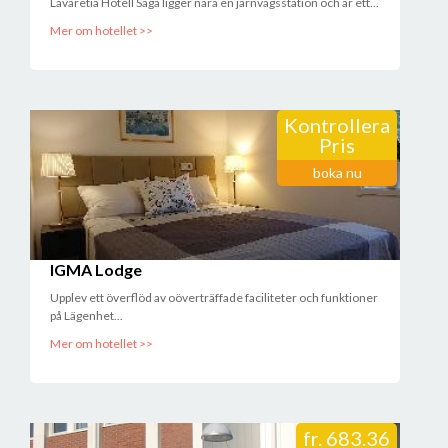
Lavaretia Hotell Saga ligger nära en järnvägsstation och är ett...
Mer om hotellet >>
Kontrollera
Pris
boka nu
IGMA Lodge
Upplev ett överflöd av oöverträffade faciliteter och funktioner
på Lägenhet...
Mer om hotellet >>
fr.
683.36