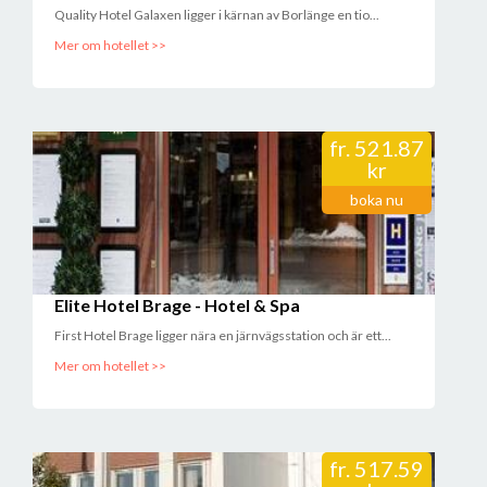
Quality Hotel Galaxen ligger i kärnan av Borlänge en tio...
Mer om hotellet >>
fr.
521.87
kr
boka nu
Elite Hotel Brage - Hotel & Spa
First Hotel Brage ligger nära en järnvägsstation och är ett...
Mer om hotellet >>
fr.
517.59