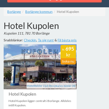
Borlänge
Borlänge kommun
Hotel Kupolen
Hotel Kupolen
Kupolen 111, 781 70 Borlänge
Snabblänkar:
Checkin
,
Ta sig runt
&
Få bästa pris
695
fr.
kr
boka nu
Hotellbilder (10)
Besökares bilder (4)
Hotel Kupolen
Hotel Kupolen ligger centralt i Borlänge. Alldeles
intill Kupolen.