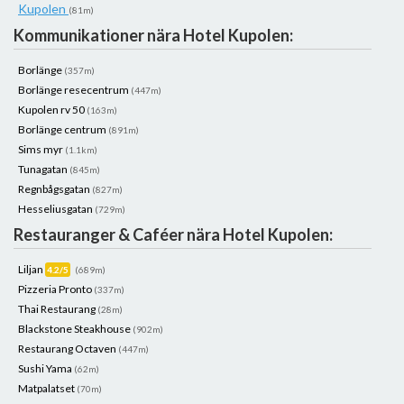
Kupolen
(81m)
Kommunikationer nära Hotel Kupolen:
Borlänge
(357m)
Borlänge resecentrum
(447m)
Kupolen rv 50
(163m)
Borlänge centrum
(891m)
Sims myr
(1.1km)
Tunagatan
(845m)
Regnbågsgatan
(827m)
Hesseliusgatan
(729m)
Restauranger & Caféer nära Hotel Kupolen:
Liljan
4.2/5
(689m)
Pizzeria Pronto
(337m)
Thai Restaurang
(28m)
Blackstone Steakhouse
(902m)
Restaurang Octaven
(447m)
Sushi Yama
(62m)
Matpalatset
(70m)