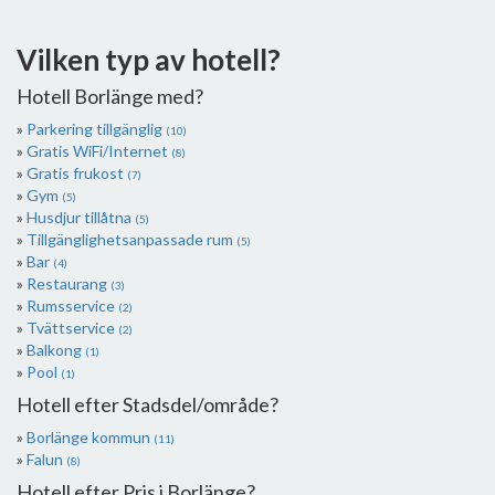
Vilken typ av hotell?
Hotell Borlänge med?
Parkering tillgänglig
(10)
Gratis WiFi/Internet
(8)
Gratis frukost
(7)
Gym
(5)
Husdjur tillåtna
(5)
Tillgänglighetsanpassade rum
(5)
Bar
(4)
Restaurang
(3)
Rumsservice
(2)
Tvättservice
(2)
Balkong
(1)
Pool
(1)
Hotell efter Stadsdel/område?
Borlänge kommun
(11)
Falun
(8)
Hotell efter Pris i Borlänge?