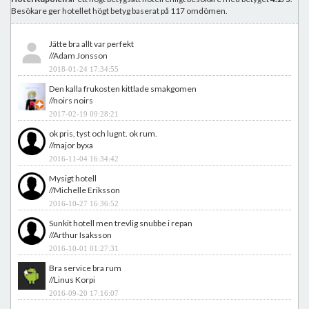
Besökare ger hotellet högt betyg baserat på 117 omdömen.
Jätte bra allt var perfekt
//Adam Jonsson
2018-01-24 17:34:55
Den kalla frukosten kittlade smakgomen
//noirs noirs
2017-02-19 09:28:21
ok pris, tyst och lugnt. ok rum.
//major byxa
2016-11-04 16:34:42
Mysigt hotell
//Michelle Eriksson
2016-10-27 16:36:52
Sunkit hotell men trevlig snubbe i repan
//Arthur Isaksson
2016-10-01 01:27:31
Bra service bra rum
//Linus Korpi
2016-09-20 17:16:07