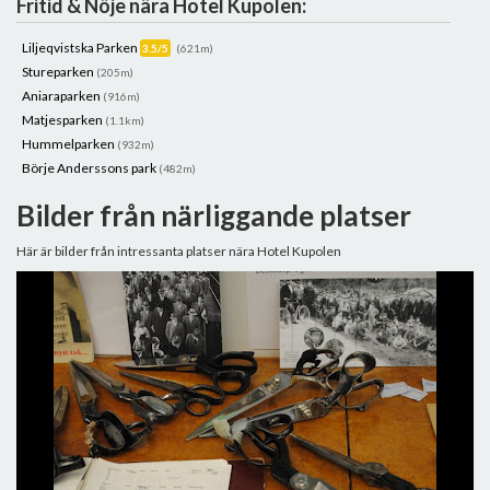
Fritid & Nöje nära Hotel Kupolen:
Liljeqvistska Parken
3.5/5
(621m)
Stureparken
(205m)
Aniaraparken
(916m)
Matjesparken
(1.1km)
Hummelparken
(932m)
Börje Anderssons park
(482m)
Bilder från närliggande platser
Här är bilder från intressanta platser nära Hotel Kupolen