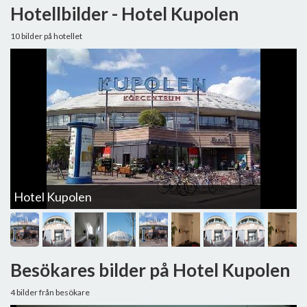
Hotellbilder - Hotel Kupolen
10 bilder på hotellet
Hotel Kupolen
H
Besökares bilder på Hotel Kupolen
4 bilder från besökare