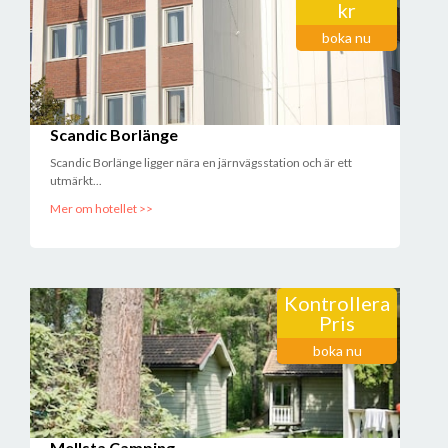
kr
boka nu
Scandic Borlänge
Scandic Borlänge ligger nära en järnvägsstation och är ett
utmärkt...
Mer om hotellet >>
Kontrollera
Pris
boka nu
Mellsta Camping