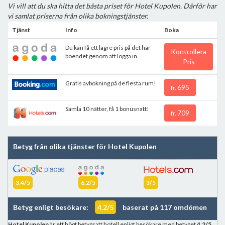
Vi vill att du ska hitta det bästa priset för Hotel Kupolen. Därför har
vi samlat priserna från olika bokningstjänster.
Tjänst
Info
Boka
Du kan få ett lägre pris på det här
Kontrollera
boendet genom att logga in.
Pris
Gratis avbokning på de flesta rum!
695
fr.
Samla 10 nätter, få 1 bonusnatt!
709
fr.
Betyg från olika tjänster för Hotel Kupolen
3.4/5
6.2/5
3/5
Betyg enligt besökare:
4.2/5
baserat på 117 omdömen
Hotel Kupolen
är ett högt betygsatt hotell enligt besökare med betyget
4.2/5
.