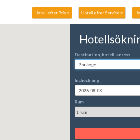
Hotell efter Pris
Hotell efter Service
Ho
Hotellsökni
Destination, hotell, adress
Incheckning
Rum