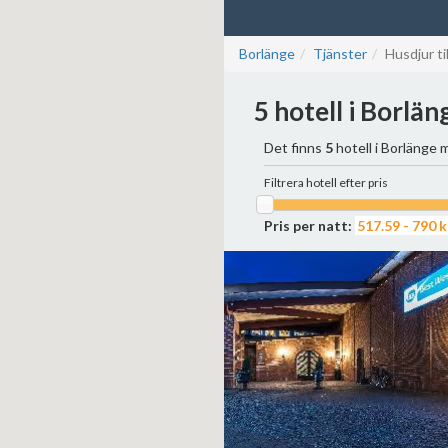
Borlänge
Tjänster
Husdjur ti
5 hotell i Borlä
Det finns
5
hotell i Borlänge m
Filtrera hotell efter pris
Pris per natt: