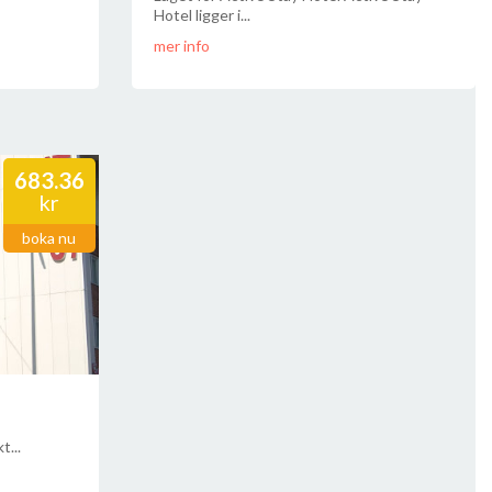
Hotel ligger i...
mer info
683.36
kr
boka nu
t...