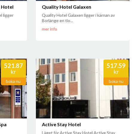
 Hotel
Quality Hotel Galaxen
 ligger
Quality Hotel Galaxen ligger i kärnan av
Borlänge en tio...
mer info
521.87
517.59
kr
kr
boka nu
boka nu
 Spa
Active Stay Hotel
Läget för Active Stay Hotel Active Stay