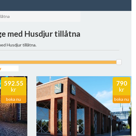
llåtna
nge med Husdjur tillåtna
ed Husdjur tillåtna.
592.55
790
kr
kr
boka nu
boka nu