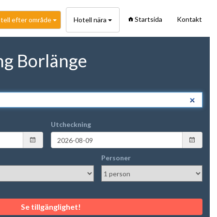
Startsida
Kontakt
tell efter område
Hotell nära
ng Borlänge
Utcheckning
Personer
Se tillgänglighet!