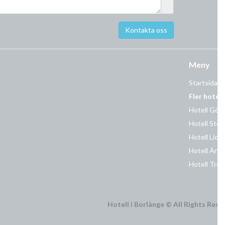
Meny
Startsida
Fler hotell
Hotell Göt
Hotell Sto
Hotell Lidi
Hotell Äng
Hotell Trol
Hotell i Borlänge © All Rights Res