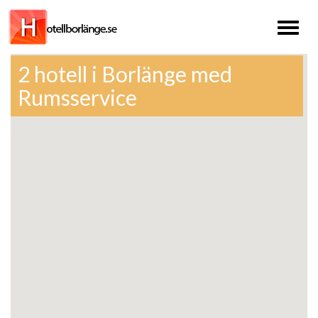
Toggl
naviga
2 hotell i Borlänge med
Rumsservice